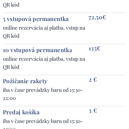
QR kód
72,50€
5 vstupová p
ermanentka
online rezervácia aj platba, vstup na
QR kód
135€
10 vstupová p
ermanentk
a
online rezervácia aj platba, vstup na
QR kód
2 €
Požičanie rakety
iba v čase prevádzky baru od 15:30-
22:00
3 €
Predaj košíka
iba v čase prevádzky baru od 15:30-
22:00